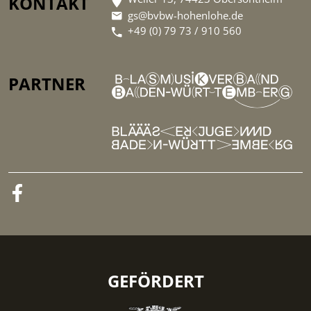
KONTAKT
gs@bvbw-hohenlohe.de
+49 (0) 79 73 / 910 560
PARTNER
GEFÖRDERT