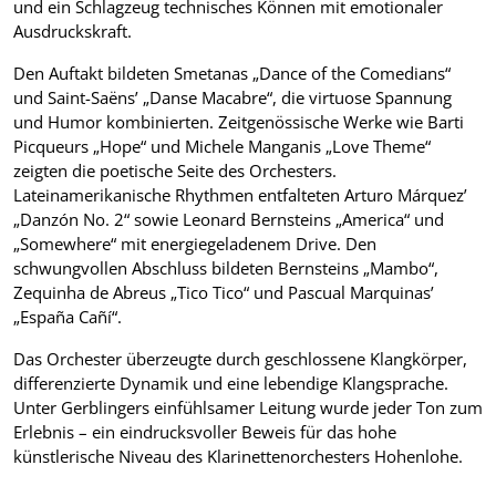
und ein Schlagzeug technisches Können mit emotionaler
Ausdruckskraft.
Den Auftakt bildeten Smetanas „Dance of the Comedians“
und Saint-Saëns’ „Danse Macabre“, die virtuose Spannung
und Humor kombinierten. Zeitgenössische Werke wie Barti
Picqueurs „Hope“ und Michele Manganis „Love Theme“
zeigten die poetische Seite des Orchesters.
Lateinamerikanische Rhythmen entfalteten Arturo Márquez’
„Danzón No. 2“ sowie Leonard Bernsteins „America“ und
„Somewhere“ mit energiegeladenem Drive. Den
schwungvollen Abschluss bildeten Bernsteins „Mambo“,
Zequinha de Abreus „Tico Tico“ und Pascual Marquinas’
„España Cañí“.
Das Orchester überzeugte durch geschlossene Klangkörper,
differenzierte Dynamik und eine lebendige Klangsprache.
Unter Gerblingers einfühlsamer Leitung wurde jeder Ton zum
Erlebnis – ein eindrucksvoller Beweis für das hohe
künstlerische Niveau des Klarinettenorchesters Hohenlohe.