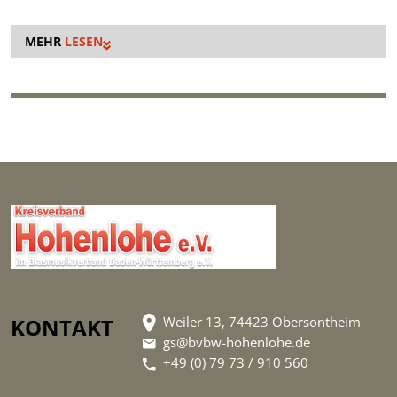
LESEN
KONTAKT
Weiler 13, 74423 Obersontheim
gs@bvbw-hohenlohe.de
+49 (0) 79 73 / 910 560